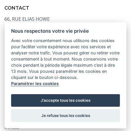
CONTACT
66, RUE ELIAS HOWE
94100 Saint Maur des Fossés, France
Nous respectons votre vie privée
Tél
: 01 41 95 07 53
Avec votre consentement nous utilisons des cookies
Fax
: 01 80 91 61 34
pour faciliter votre expérience avec nos services et
analyser notre trafic. Vous pouvez gérer ou retirer votre
Email
: contact@5assur.com
consentement à tout moment. Nous conservons votre
choix pendant la période légale maximum c’est à dire
13 mois. Vous pouvez paramétrer les cookies en
cliquant sur le bouton ci-dessous.
Paramétrer les cookies
© 5assur
Confidentialité
J’accepte tous les cookies
Mentions légales
Politique des cookies
Je refuse tous les cookies
Plan du site
Contact